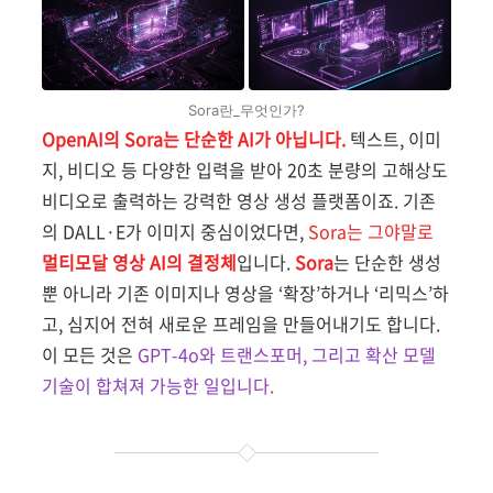
Sora란_무엇인가?
OpenAI의 Sora는 단순한 AI가 아닙니다.
텍스트, 이미
지, 비디오 등 다양한 입력을 받아 20초 분량의 고해상도
비디오로 출력하는 강력한 영상 생성 플랫폼이죠. 기존
의 DALL·E가 이미지 중심이었다면,
Sora는 그야말로
멀티모달 영상 AI의 결정체
입니다.
Sora
는 단순한 생성
뿐 아니라 기존 이미지나 영상을 ‘확장’하거나 ‘리믹스’하
고, 심지어 전혀 새로운 프레임을 만들어내기도 합니다.
이 모든 것은
GPT-4o와 트랜스포머, 그리고 확산 모델
기술이 합쳐져 가능한 일입니다.