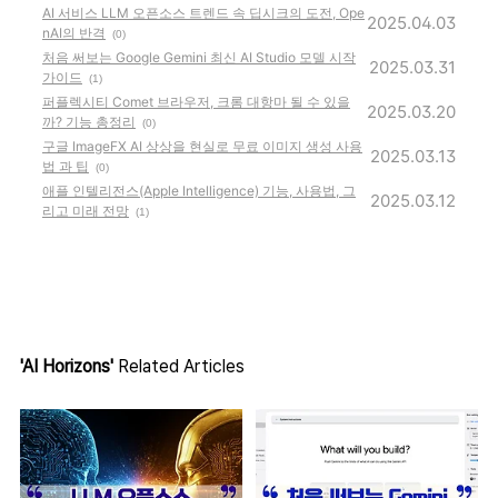
AI 서비스 LLM 오픈소스 트렌드 속 딥시크의 도전, Ope
2025.04.03
nAI의 반격
(0)
처음 써보는 Google Gemini 최신 AI Studio 모델 시작
2025.03.31
가이드
(1)
퍼플렉시티 Comet 브라우저, 크롬 대항마 될 수 있을
2025.03.20
까? 기능 총정리
(0)
구글 ImageFX AI 상상을 현실로 무료 이미지 생성 사용
2025.03.13
법 과 팁
(0)
애플 인텔리전스(Apple Intelligence) 기능, 사용법, 그
2025.03.12
리고 미래 전망
(1)
'AI Horizons'
Related Articles