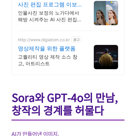
사진 편집 프로그램 이보
토 더 똑똑하고 더 빠른 편
인물사진 보정의 노가다에서
집력
해방 시켜주는 AI 사진 편집
프로그램 AI이미지. 사진 속
인물을 나이, 성별대로 자동
인식하여 한번의 클릭으로 보
http://www.digiatom.co.kr
광고
정 끝.
영상제작을 위한 플랫폼
고퀄리티 영상 제작 소스 창
고, 아트리스트
Sora와 GPT-4o의 만남,
창작의 경계를 허물다
AI가 만들어낸 이미지,