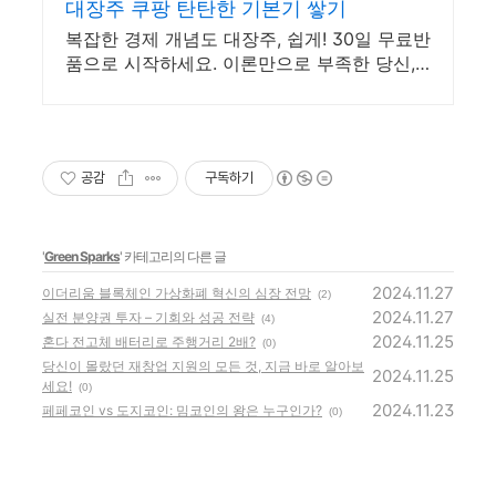
가 필요하시면 전화 주세요
대장주 쿠팡 탄탄한 기본기 쌓기
복잡한 경제 개념도 대장주, 쉽게! 30일 무료반
품으로 시작하세요. 이론만으로 부족한 당신,
실전 투자 전략을 쿠팡에서 바로 만나보세요.
공감
구독하기
'
Green Sparks
' 카테고리의 다른 글
2024.11.27
이더리움 블록체인 가상화폐 혁신의 심장 전망
(2)
2024.11.27
실전 분양권 투자 – 기회와 성공 전략
(4)
2024.11.25
혼다 전고체 배터리로 주행거리 2배?
(0)
당신이 몰랐던 재창업 지원의 모든 것, 지금 바로 알아보
2024.11.25
세요!
(0)
2024.11.23
페페코인 vs 도지코인: 밈코인의 왕은 누구인가?
(0)