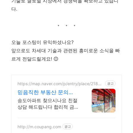
기술로 글로벌 시장에서 경쟁력을 확보하고 있습니
다.
오늘 포스팅이 유익하셨나요?
앞으로도 차세대 기술과 관련된 흥미로운 소식을 빠
르게 전달드릴게요! 😊
https://map.naver.com/p/entry/place/21840
광고
764
믿음직한 부동산 문의
3137-3436
송도아파트 찾으시나요 친절
상담 해드립니다 합리적 금액
대의 좋은 물건을 찾아드립니
다 송도 아파트 전문 부동산
지기 입니다 믿을만한 중개사
http://m.coupang.com
광고