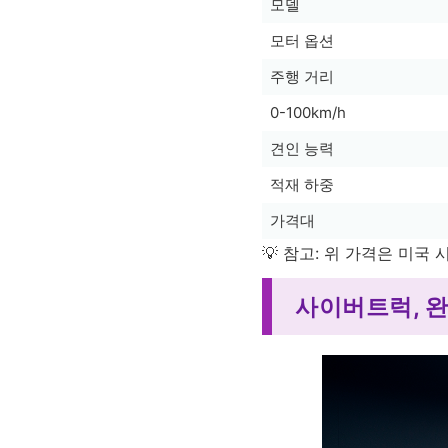
모델
모터 옵션
주행 거리
0-100km/h
견인 능력
적재 하중
가격대
💡 참고: 위 가격은 미국
사이버트럭, 